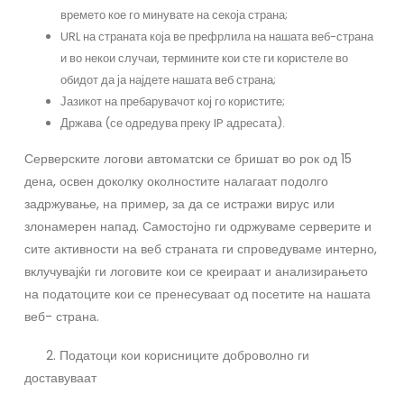
времето кое го минувате на секоја страна;
URL на страната која ве префрлила на нашата веб-страна
и во некои случаи, термините кои сте ги користеле во
обидот да ја најдете нашата веб страна;
Јазикот на пребарувачот кој го користите;
Држава (се одредува преку IP адресата).
Серверските логови автоматски се бришат во рок од 15
дена, освен доколку околностите налагаат подолго
задржување, на пример, за да се истражи вирус или
злонамерен напад. Самостојно ги одржуваме серверите и
сите активности на веб страната ги спроведуваме интерно,
вклучувајќи ги логовите кои се креираат и анализирањето
на податоците кои се пренесуваат од посетите на нашата
веб- страна.
2. Податоци кои корисниците доброволно ги
доставуваат