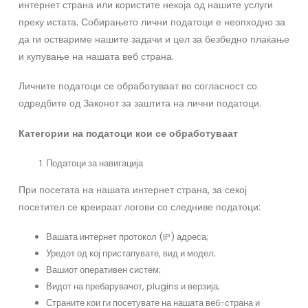
интернет страна или користите некоја од нашите услуги
преку истата. Собирањето лични податоци е неопходно за
да ги оствариме нашите задачи и цел за безбедно плаќање
и купување на нашата веб страна.
Личните податоци се обработуваат во согласност со
одредбите од Законот за заштита на лични податоци.
Категории
на
податоци
кои
се
обработуваат
Податоци за навигација
При посетата на нашата интернет страна, за секој
посетител се креираат логови со следниве податоци:
Вашата интернет протокол (IP) адреса;
Уредот од кој пристапувате, вид и модел;
Вашиот оперативен систем;
Видот на пребарувачот, plugins и верзија;
Страните кои ги посетувате на нашата веб-страна и