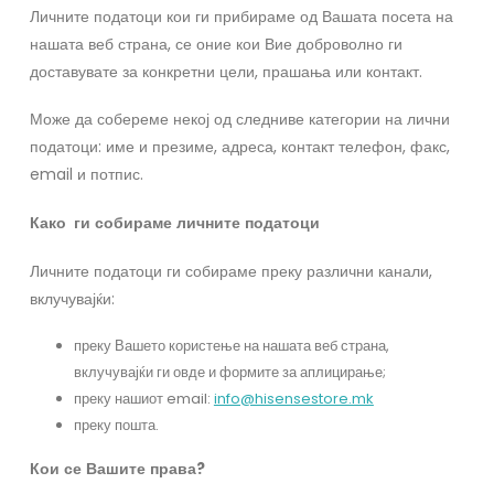
Личните податоци кои ги прибираме од Вашата посета на
нашата веб страна, се оние кои Вие доброволно ги
доставувате за конкретни цели, прашања или контакт.
Може да собереме некој од следниве категории на лични
податоци: име и презиме, адреса, контакт телефон, факс,
email и потпис.
Како
ги
собираме
личните
податоци
Личните податоци ги собираме преку различни канали,
вклучувајќи:
преку Вашето користење на нашата веб страна,
вклучувајќи ги овде и формите за аплицирање;
преку нашиот email:
info@hisensestore.mk
преку пошта.
Кои
се
Вашите
права
?