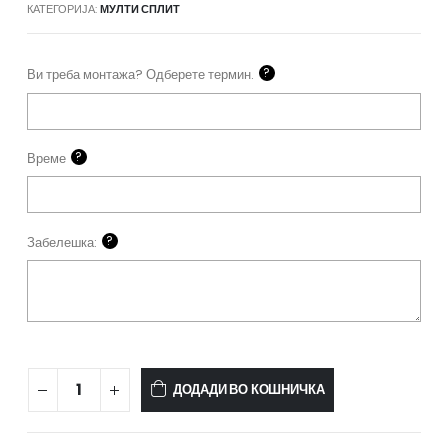
КАТЕГОРИЈА:
МУЛТИ СПЛИТ
?
Ви треба монтажа? Одберете термин.
?
Време
?
Забелешка:
Hisense
ДОДАДИ ВО КОШНИЧКА
каналска
единица
-