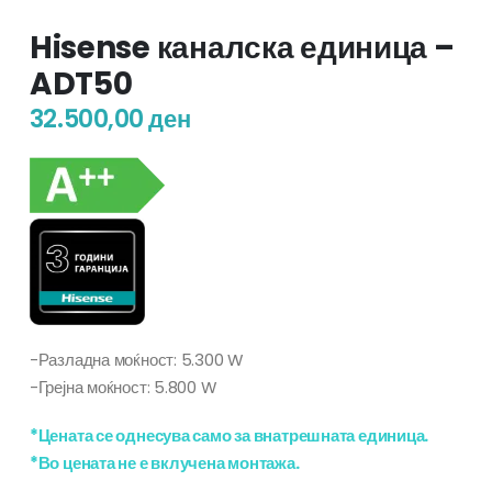
Hisense каналска единица –
ADT50
32.500,00
ден
-Разладна моќност: 5.300 W
-Грејна моќност: 5.800 W
*Цената се однесува само за внатрешната единица.
*Во цената не е вклучена монтажа.