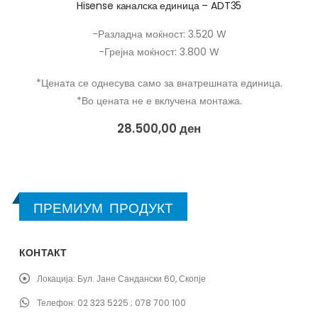
налска единица – ADT35
Hisense Apple
на моќност: 3.520 W
-Разладна мо
а моќност: 3.800 W
-Грејна моќ
а само за внатрешната единица.
*Цената се однесува сам
 не е вклучена монтажа.
*Во цената не е
8.500,00
ден
20.87
ПРЕМИУМ ПРОДУКТ
КОНТАКТ
Локација:
Бул. Јане Сандански 60, Скопје
Телефон:
02 323 5225 ; 078 700 100