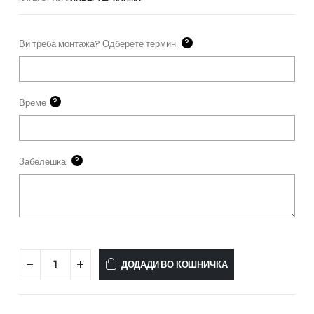
?
Ви треба монтажа? Одберете термин.
?
Време
?
Забелешка:
Hisense
ДОДАДИ ВО КОШНИЧКА
Energy
SE
-
KA35