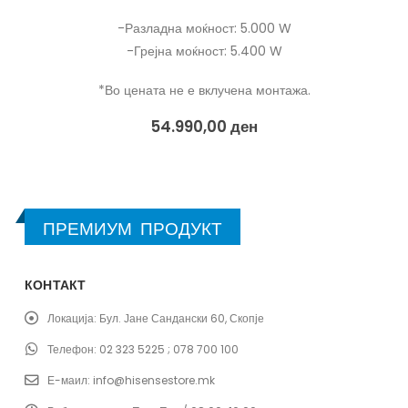
-Разладна моќност: 2.800 W
-Грејна моќност: 3.100 W
*Во цената не е вклучена монтажа.
64.000,00
ден
68.370,00
ден
ПРЕМИУМ ПРОДУКТ
КОНТАКТ
Локација:
Бул. Јане Сандански 60, Скопје
Телефон:
02 323 5225 ; 078 700 100
Е-маил:
info@hisensestore.mk