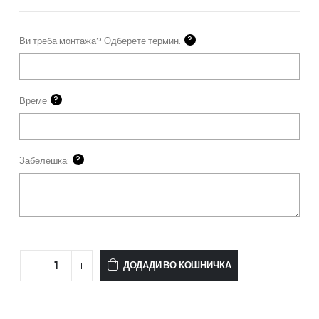
?
Ви треба монтажа? Одберете термин.
?
Време
?
Забелешка:
Hisense
ДОДАДИ ВО КОШНИЧКА
Wings
PRO
-
KB50