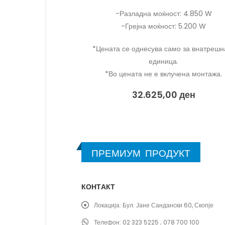
ст: 4.850 W
Комплет сет: Внатрешна + надворешна е
: 5.200 W
-Разладна моќност: 4.850 W
мо за внатрешната
-Грејна моќност: 5.200 W
а.
*Во цената не е вклучена монтажа.
учена монтажа.
77.800,00
ден
83.125,00
ден
0
ден
ПРЕМИУМ ПРОДУКТ
КОНТАКТ
Локација:
Бул. Јане Сандански 60, Скопје
Телефон:
02 323 5225 ; 078 700 100