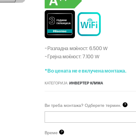
-Разладна моќност: 6.500 W
-Грејна моќност: 7.100 W
*Во цената не е вклучена монтажа.
КАТЕГОРИЈА:
ИНВЕРТЕР КЛИМА
?
Ви треба монтажа? Одберете термин.
?
Време