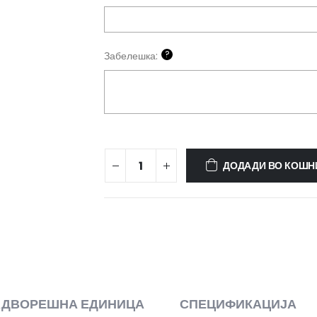
?
Забелешка:
Hisense
ДОДАДИ ВО КОШН
Wings
PRO
-
KB70
quantity
АДВОРЕШНА ЕДИНИЦА
СПЕЦИФИКАЦИЈА