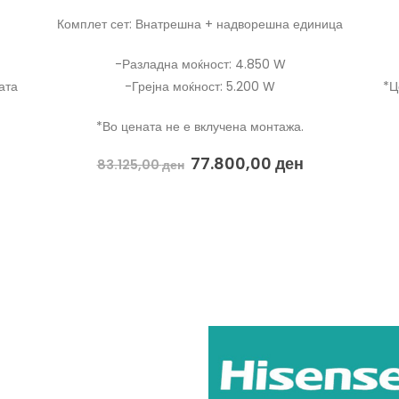
диница
-Разладна моќност: 5.000 W
-Грејна моќност: 5.600 W
*Цената се однесува само за внатрешната
*Ц
единица
*Во цената не е вклучена монтажа.
26.000,00
ден