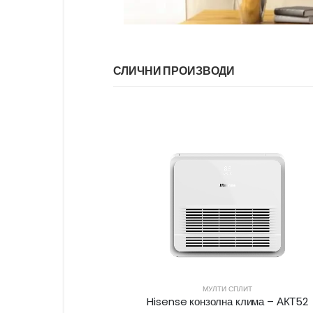
СЛИЧНИ ПРОИЗВОДИ
-6%
ЛИТ
ИНВЕРТЕР КЛИМА
клима – АКТ52
Hisense конзолна клима – AKT52