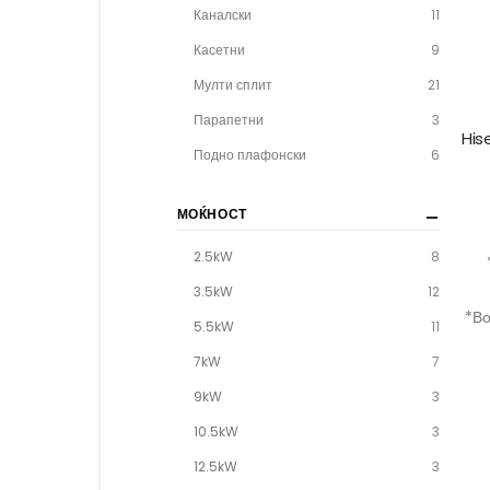
Каналски
11
Касетни
9
Мулти сплит
21
Парапетни
3
Подно плафонски
6
МОЌНОСТ
2.5kW
8
3.5kW
12
*Во
5.5kW
11
7kW
7
9kW
3
10.5kW
3
12.5kW
3