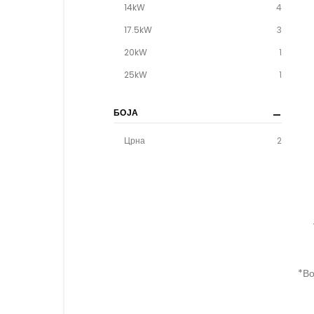
14kW
4
17.5kW
3
20kW
1
25kW
1
БОЈА
Црна
2
*Во