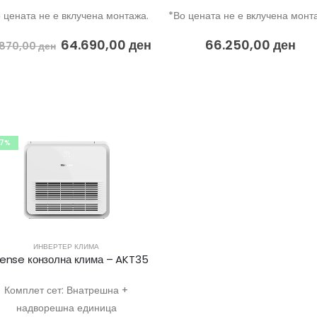
 цената не е вклучена монтажа.
*Во цената не е вклучена монт
64.690,00
ден
66.250,00
ден
.870,00
ден
-7%
ИНВЕРТЕР КЛИМА
sense конзолна клима – AKT35
Комплет сет: Внатрешна +
надворешна единица