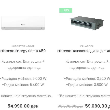
-20%
ИНВЕРТЕР КЛИМА
КАНАЛСКА
Hisense Energy SE – KA50
Комплет сет: Внатрешна +
Комплет сет: Внатрешна +
надворешна единица
надворешна единица
-Разладна моќност: 5.000 W
-Разладна моќност: 3.520 
-Грејна моќност: 5.400 W
-Грејна моќност: 3.800 W
 цената не е вклучена монтажа.
*Во цената не е вклучена монт
54.990,00
ден
59.090,00
73.870,00
ден