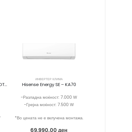
ИНВЕРТЕР КЛИМА
Hisense каналска единица – ADT26
Hisense Energy SE – KA70
-Разладна моќност: 7.000 W
-Грејна моќност: 7.500 W
W
*Во цената не е вклучена монтажа.
69.990,00
ден