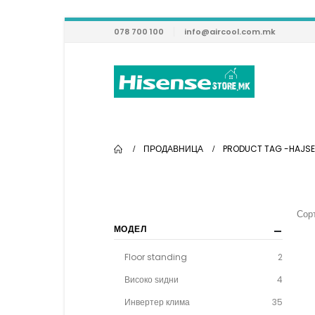
078 700 100
info@aircool.com.mk
ПРОДАВНИЦА
PRODUCT TAG -
HAJS
Сорт
МОДЕЛ
Floor standing
2
Високо ѕидни
4
Инвертер клима
35