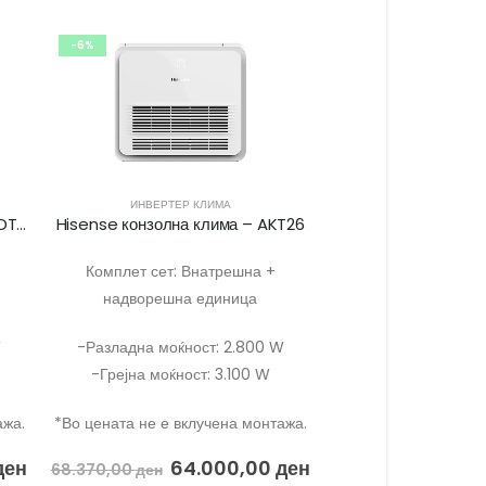
-6%
ИНВЕРТЕР КЛИМА
Hisense каналска единица – ADT35
Hisense конзолна клима – AKT26
Комплет сет: Внатрешна +
надворешна единица
W
-Разладна моќност: 2.800 W
-Грејна моќност: 3.100 W
ажа.
*Во цената не е вклучена монтажа.
ден
64.000,00
ден
68.370,00
ден