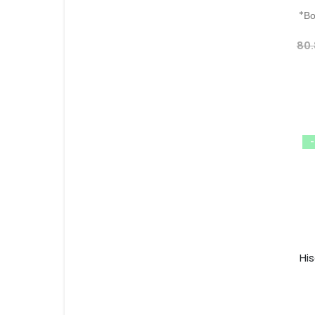
*Во
80
Hi