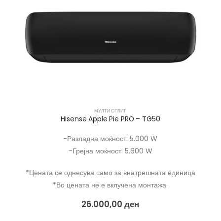
МУЛТИ СПЛИТ
Hisense Apple Pie PRO – TG50
-Разладна моќност: 5.000 W
-Грејна моќност: 5.600 W
*Цената се однесува само за внатрешната единица
*Во цената не е вклучена монтажа.
26.000,00
ден